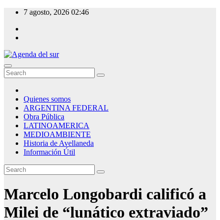
Skip
7 agosto, 2026
02:46
to
content
Agenda del sur
Quienes somos
ARGENTINA FEDERAL
Obra Pública
LATINOAMERICA
MEDIOAMBIENTE
Historia de Avellaneda
Información Útil
Marcelo Longobardi calificó a
Milei de “lunático extraviado”