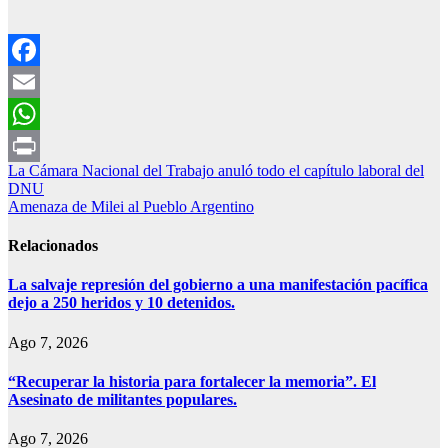
Facebook
Email
WhatsApp
Navegación
La Cámara Nacional del Trabajo anuló todo el capítulo laboral del
Print
DNU
de
Amenaza de Milei al Pueblo Argentino
entradas
Relacionados
La salvaje represión del gobierno a una manifestación pacífica
dejo a 250 heridos y 10 detenidos.
Ago 7, 2026
“Recuperar la historia para fortalecer la memoria”. El
Asesinato de militantes populares.
Ago 7, 2026