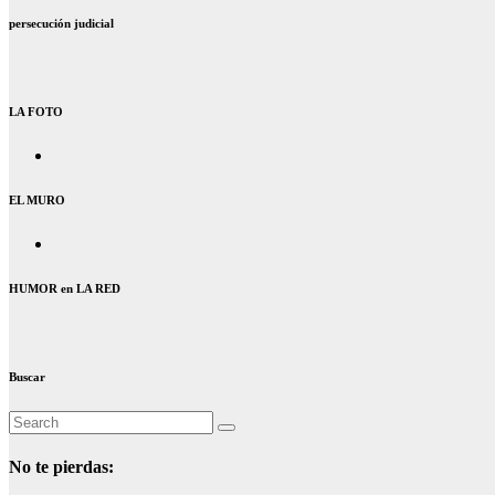
persecución judicial
LA FOTO
EL MURO
HUMOR en LA RED
Buscar
No te pierdas: