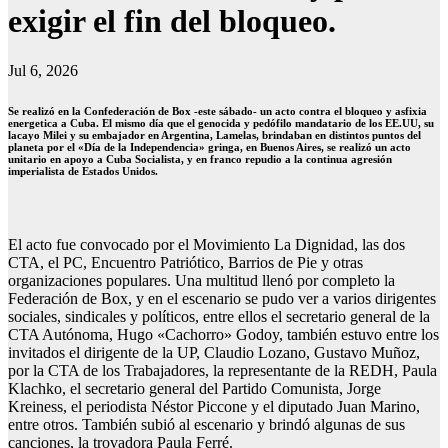
exigir el fin del bloqueo.
Jul 6, 2026
Se realizó en la Confederación de Box -este sábado- un acto contra el bloqueo y asfixia
energetica a Cuba. El mismo día que el genocida y pedófilo mandatario de los EE.UU, su
lacayo Milei y su embajador en Argentina, Lamelas, brindaban en distintos puntos del
planeta por el «Día de la Independencia» gringa, en Buenos Aires, se realizó un acto
unitario en apoyo a Cuba Socialista, y en franco repudio a la continua agresión
imperialista de Estados Unidos.
El acto fue convocado por el Movimiento La Dignidad, las dos
CTA, el PC, Encuentro Patriótico, Barrios de Pie y otras
organizaciones populares. Una multitud llenó por completo la
Federación de Box, y en el escenario se pudo ver a varios dirigentes
sociales, sindicales y políticos, entre ellos el secretario general de la
CTA Autónoma, Hugo «Cachorro» Godoy, también estuvo entre los
invitados el dirigente de la UP, Claudio Lozano, Gustavo Muñoz,
por la CTA de los Trabajadores, la representante de la REDH, Paula
Klachko, el secretario general del Partido Comunista, Jorge
Kreiness, el periodista Néstor Piccone y el diputado Juan Marino,
entre otros. También subió al escenario y brindó algunas de sus
canciones, la trovadora Paula Ferré.