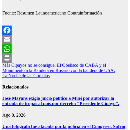
Fuente: Resumen Latinoamericano Contrainformación
Facebook
Email
WhatsApp
Navegación
Más Cipayos no se consigue. El Obelisco de CABA y el
Print
Monumento a la Bandera en Rosario con la bandera de USA.
de
La Noche de las Corbatas
entradas
Relacionados
José Mayans exigió juicio político a Milei por autorizar la
entrada de tropas al país por decreto: “Presidente Cipayo”.
Ago 8, 2026
Una fotógrafa fue atacada por la policía en el Congreso. Sufrió