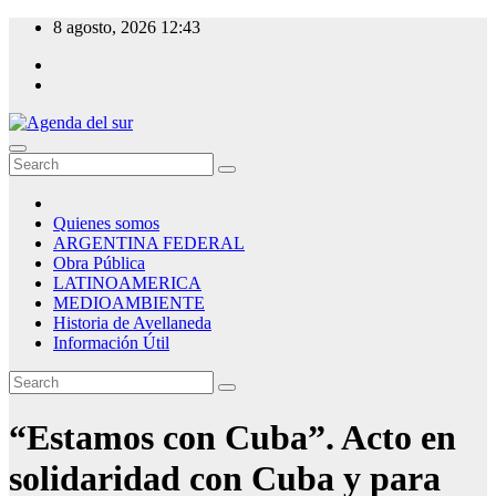
Skip
8 agosto, 2026
12:43
to
content
Agenda del sur
Quienes somos
ARGENTINA FEDERAL
Obra Pública
LATINOAMERICA
MEDIOAMBIENTE
Historia de Avellaneda
Información Útil
“Estamos con Cuba”. Acto en
solidaridad con Cuba y para