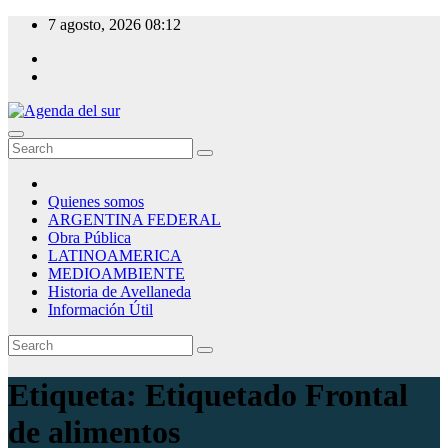
Skip
7 agosto, 2026
08:12
to
content
Agenda del sur
Quienes somos
ARGENTINA FEDERAL
Obra Pública
LATINOAMERICA
MEDIOAMBIENTE
Historia de Avellaneda
Información Útil
Etiqueta:
Etiquetado Frontal
de alimentos