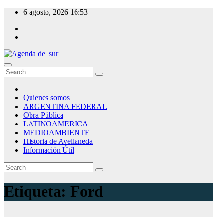
Skip
6 agosto, 2026
16:53
to
content
Agenda del sur
Quienes somos
ARGENTINA FEDERAL
Obra Pública
LATINOAMERICA
MEDIOAMBIENTE
Historia de Avellaneda
Información Útil
Etiqueta:
Ford