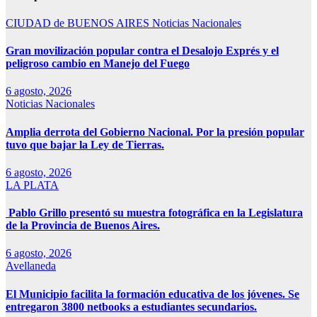
CIUDAD de BUENOS AIRES
Noticias Nacionales
Gran movilización popular contra el Desalojo Exprés y el
peligroso cambio en Manejo del Fuego
6 agosto, 2026
Noticias Nacionales
Amplia derrota del Gobierno Nacional. Por la presión popular
tuvo que bajar la Ley de Tierras.
6 agosto, 2026
LA PLATA
Pablo Grillo presentó su muestra fotográfica en la Legislatura
de la Provincia de Buenos Aires.
6 agosto, 2026
Avellaneda
El Municipio facilita la formación educativa de los jóvenes. Se
entregaron 3800 netbooks a estudiantes secundarios.