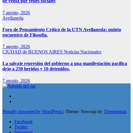
de venta por redes sociales
7 agosto, 2026
Avellaneda
Foro de Pensamiento Crítico de la UTN Avellaneda: quinto
encuentro de Filosofía.
7 agosto, 2026
CIUDAD de BUENOS AIRES
Noticias Nacionales
La salvaje represión del gobierno a una manifestación pacífica
dejo a 250 heridos y 10 detenidos.
7 agosto, 2026
Proudly powered by WordPress
|
Theme: Newsup by
Themeansar
.
Facebook
Twitter
Instagram