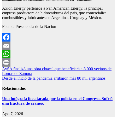
Axion Energy pertenece a Pan American Energy, la principal
empresa productora de hidrocarburos del país, que comercializa
combustibles y lubricantes en Argentina, Uruguay y México.
Fuente: Presidencia de la Nación
Facebook
Email
WhatsApp
Navegación
AySA finalizó una obra cloacal que beneficiará a 8.000 vecinos de
Print
Lomas de Zamora
de
Desde el inició de la pandemia arribaron más 80 mil argentinos
entradas
Relacionados
Una fotógrafa fue atacada por la policía en el Congreso. Sufrió
una fractura de cráneo.
Ago 7, 2026