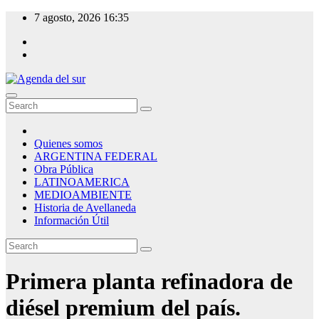
Skip
7 agosto, 2026
16:35
to
content
Agenda del sur
Quienes somos
ARGENTINA FEDERAL
Obra Pública
LATINOAMERICA
MEDIOAMBIENTE
Historia de Avellaneda
Información Útil
Primera planta refinadora de
diésel premium del país.