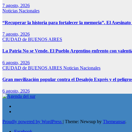
7 agosto, 2026
Noticias Nacionales
“Recuperar la historia para fortalecer la memoria”. El Asesinato 
7 agosto, 2026
CIUDAD de BUENOS AIRES
La Patria No se Vende. El Pueblo Argentino enfrento con valentía
6 agosto, 2026
CIUDAD de BUENOS AIRES
Noticias Nacionales
Gran movilización popular contra el Desalojo Exprés y el pelig
6 agosto, 2026
Proudly powered by WordPress
|
Theme: Newsup by
Themeansar
.
Facebook