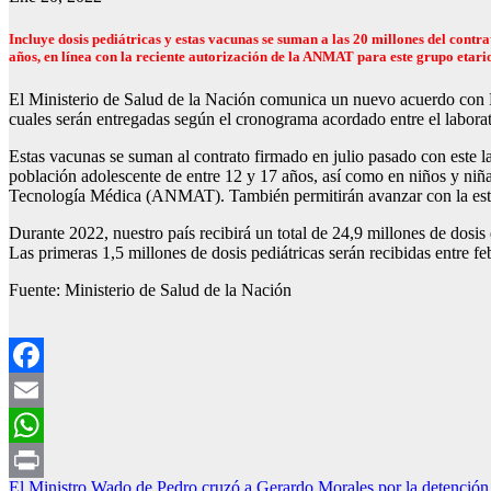
Incluye dosis pediátricas y estas vacunas se suman a las 20 millones del contr
años, en línea con la reciente autorización de la ANMAT para este grupo etari
El Ministerio de Salud de la Nación comunica un nuevo acuerdo con 
cuales serán entregadas según el cronograma acordado entre el laborat
Estas vacunas se suman al contrato firmado en julio pasado con este l
población adolescente de entre 12 y 17 años, así como en niños y niñ
Tecnología Médica (ANMAT). También permitirán avanzar con la estrate
Durante 2022, nuestro país recibirá un total de 24,9 millones de dosi
Las primeras 1,5 millones de dosis pediátricas serán recibidas entre f
Fuente: Ministerio de Salud de la Nación
Facebook
Email
WhatsApp
El Ministro Wado de Pedro cruzó a Gerardo Morales por la detención 