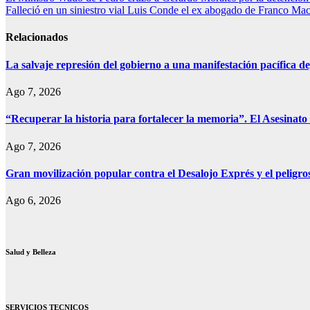
Navegación
Print
Falleció en un siniestro vial Luis Conde el ex abogado de Franco Mac
de
entradas
Relacionados
La salvaje represión del gobierno a una manifestación pacífica de
Ago 7, 2026
“Recuperar la historia para fortalecer la memoria”. El Asesinato 
Ago 7, 2026
Gran movilización popular contra el Desalojo Exprés y el pelig
Ago 6, 2026
Salud y Belleza
SERVICIOS TECNICOS