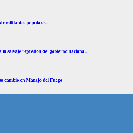
de militantes populares.
 la salvaje represión del gobierno nacional.
roso cambio en Manejo del Fuego