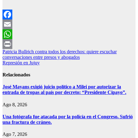
Facebook
Email
WhatsApp
Navegación
Patricia Bullrich contra todos los derechos: quiere escuchar
Print
conversaciones entre presos y abogados
de
Represión en Jujuy
entradas
Relacionados
José Mayans exigió juicio político a Milei por autorizar la
entrada de tropas al país por decreto: “Presidente Cipayo”.
Ago 8, 2026
Una fotógrafa fue atacada por la policía en el Congreso. Sufrió
una fractura de cráneo.
Ago 7, 2026