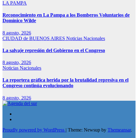
LA PAMPA
Reconocimiento en La Pampa a los Bomberos Voluntarios de
Domínico Wilde
8 agosto, 2026
CIUDAD de BUENOS AIRES
Noticias Nacionales
La salvaje represión del Gobierno en el Congreso
8 agosto, 2026
Noticias Nacionales
La reportera gráfica herida por la brutalidad represiva en el
Congreso continúa evolucionando
8 agosto, 2026
Proudly powered by WordPress
|
Theme: Newsup by
Themeansar
.