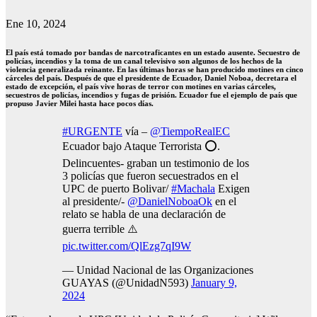
Ene 10, 2024
El país está tomado por bandas de narcotraficantes en un estado ausente. Secuestro de
policías, incendios y la toma de un canal televisivo son algunos de los hechos de la
violencia generalizada reinante. En las últimas horas se han producido motines en cinco
cárceles del país. Después de que el presidente de Ecuador, Daniel Noboa, decretara el
estado de excepción, el país vive horas de terror con motines en varias cárceles,
secuestros de policías, incendios y fugas de prisión. Ecuador fue el ejemplo de país que
propuso Javier Milei hasta hace pocos días.
#URGENTE
vía –
@TiempoRealEC
Ecuador bajo Ataque Terrorista ⭕.
Delincuentes- graban un testimonio de los
3 policías que fueron secuestrados en el
UPC de puerto Bolivar/
#Machala
Exigen
al presidente/-
@DanielNoboaOk
en el
relato se habla de una declaración de
guerra terrible ⚠️
pic.twitter.com/QlEzg7qI9W
— Unidad Nacional de las Organizaciones
GUAYAS (@UnidadN593)
January 9,
2024