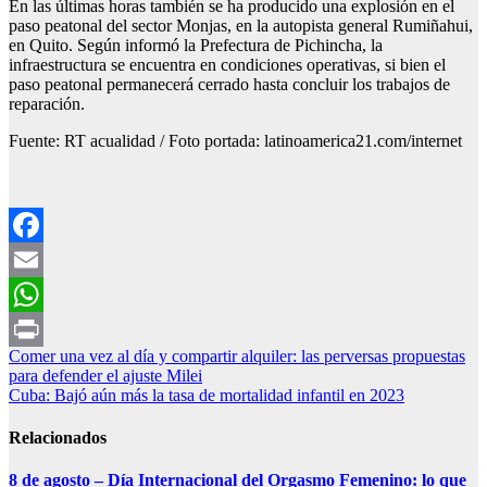
En las últimas horas también se ha producido una explosión en el
paso peatonal del sector Monjas, en la autopista general Rumiñahui,
en Quito. Según informó la Prefectura de Pichincha, la
infraestructura se encuentra en condiciones operativas, si bien el
paso peatonal permanecerá cerrado hasta concluir los trabajos de
reparación.
Fuente: RT acualidad / Foto portada: latinoamerica21.com/internet
Facebook
Email
WhatsApp
Navegación
Comer una vez al día y compartir alquiler: las perversas propuestas
Print
para defender el ajuste Milei
de
Cuba: Bajó aún más la tasa de mortalidad infantil en 2023
entradas
Relacionados
8 de agosto – Día Internacional del Orgasmo Femenino: lo que