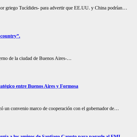
iador griego Tucídides- para advertir que EE.UU. y China podrían…
country”.
bierno de la ciudad de Buenos Aires-…
tratégico entre Buenos Aires y Formosa
alizó un convenio marco de cooperación con el gobernador de…
ergía a los amigos de Santiago Caputo para pagarle al FMI.