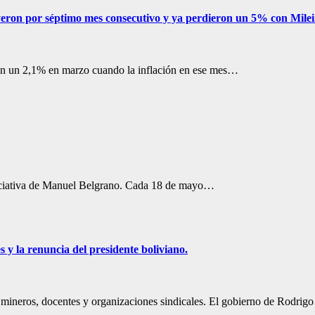
cayeron por séptimo mes consecutivo y ya perdieron un 5% con Milei
aron un 2,1% en marzo cuando la inflación en ese mes…
iniciativa de Manuel Belgrano. Cada 18 de mayo…
s y la renuncia del presidente boliviano.
s, mineros, docentes y organizaciones sindicales. El gobierno de Rodri