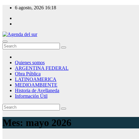
Skip
6 agosto, 2026
16:18
to
content
Agenda del sur
Quienes somos
ARGENTINA FEDERAL
Obra Pública
LATINOAMERICA
MEDIOAMBIENTE
Historia de Avellaneda
Información Útil
Mes:
mayo 2026