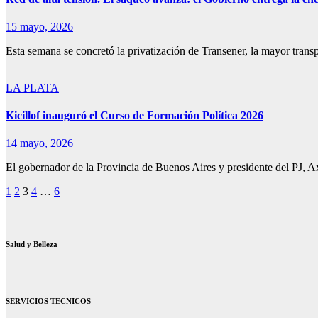
15 mayo, 2026
Esta semana se concretó la privatización de Transener, la mayor tran
LA PLATA
Kicillof inauguró el Curso de Formación Política 2026
14 mayo, 2026
El gobernador de la Provincia de Buenos Aires y presidente del PJ, Ax
Paginación
1
2
3
4
…
6
de
entradas
Salud y Belleza
SERVICIOS TECNICOS