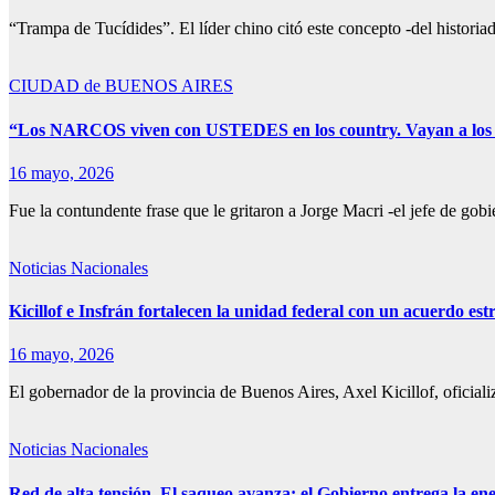
“Trampa de Tucídides”. El líder chino citó este concepto -del histor
CIUDAD de BUENOS AIRES
“Los NARCOS viven con USTEDES en los country. Vayan a los 
16 mayo, 2026
Fue la contundente frase que le gritaron a Jorge Macri -el jefe de go
Noticias Nacionales
Kicillof e Insfrán fortalecen la unidad federal con un acuerdo es
16 mayo, 2026
El gobernador de la provincia de Buenos Aires, Axel Kicillof, ofici
Noticias Nacionales
Red de alta tensión. El saqueo avanza: el Gobierno entrega la en