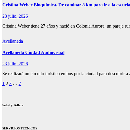
Cristina Weber Bioquímica. De caminar 8 km para ir a la escuela
23 julio, 2026
Cristina Weber tiene 27 años y nació en Colonia Aurora, un paraje ru
Avellaneda
Avellaneda Ciudad Audiovisual
23 julio, 2026
Se realizará un circuito turístico en bus por la ciudad para descubri
Paginación
1
2
3
…
7
de
entradas
Salud y Belleza
SERVICIOS TECNICOS