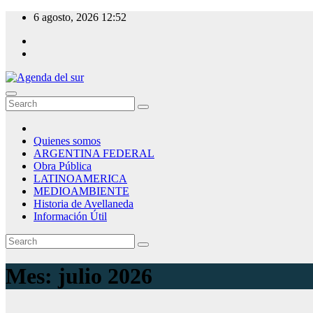
Skip
6 agosto, 2026
12:52
to
content
Agenda del sur
Quienes somos
ARGENTINA FEDERAL
Obra Pública
LATINOAMERICA
MEDIOAMBIENTE
Historia de Avellaneda
Información Útil
Mes:
julio 2026