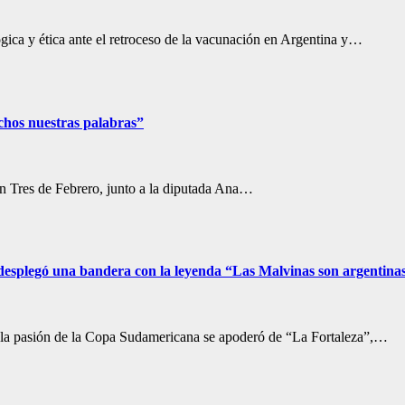
ica y ética ante el retroceso de la vacunación en Argentina y…
echos nuestras palabras”
en Tres de Febrero, junto a la diputada Ana…
 desplegó una bandera con la leyenda “Las Malvinas son argentina
la pasión de la Copa Sudamericana se apoderó de “La Fortaleza”,…