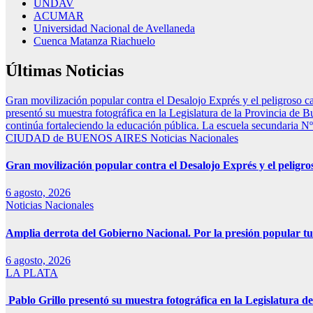
UNDAV
ACUMAR
Universidad Nacional de Avellaneda
Cuenca Matanza Riachuelo
Últimas Noticias
Gran movilización popular contra el Desalojo Exprés y el peligroso
presentó su muestra fotográfica en la Legislatura de la Provincia de B
continúa fortaleciendo la educación pública. La escuela secundaria Nº
CIUDAD de BUENOS AIRES
Noticias Nacionales
Gran movilización popular contra el Desalojo Exprés y el pelig
6 agosto, 2026
Noticias Nacionales
Amplia derrota del Gobierno Nacional. Por la presión popular tu
6 agosto, 2026
LA PLATA
Pablo Grillo presentó su muestra fotográfica en la Legislatura de