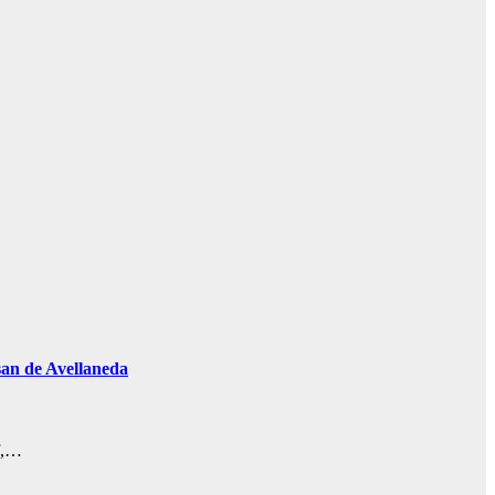
san de Avellaneda
of,…