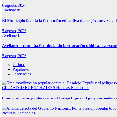
6 agosto, 2026
Avellaneda
El Municipio facilita la formación educativa de los jóvenes. Se e
5 agosto, 2026
Avellaneda
Avellaneda continúa fortaleciendo la educación pública. La escue
5 agosto, 2026
Últimas
Populares
Tendencias
CIUDAD de BUENOS AIRES
Noticias Nacionales
Gran movilización popular contra el Desalojo Exprés y el peligroso cambio 
Noticias Nacionales