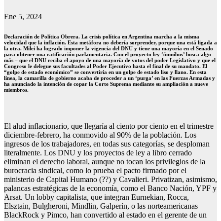
Ene 5, 2024
Declaración de Política Obrera. La crisis política en Argentina marcha a la misma
velocidad que la inflación. Esta metáfora no debería sorprender, porque una está ligada a
la otra. Milei ha logrado imponer la vigencia del DNU y tiene una mayoría en el Senado
para obtener una ratificación parlamentaria. Con el proyecto ley ‘ómnibus’ busca algo
más – que el DNU reciba el apoyo de una mayoría de votos del poder Legislativo y que el
Congreso le delegue sus facultades al Poder Ejecutivo hasta el final de su mandato. El
“golpe de estado económico” se convertiría en un golpe de estado liso y llano. En esta
línea, la camarilla de gobierno acaba de proceder a un ‘purga’ en las Fuerzas Armadas y
ha anunciado la intención de copar la Corte Suprema mediante su ampliación a nueve
miembros.
El alud inflacionario, que llegaría al ciento por ciento en el trimestre
diciembre-febrero, ha conmovido al 90% de la población. Los
ingresos de los trabajadores, en todas sus categorías, se desploman
literalmente. Los DNU y los proyectos de ley a libro cerrado
eliminan el derecho laboral, aunque no tocan los privilegios de la
burocracia sindical, como lo prueba el pacto firmado por el
ministerio de Capital Humano (??) y Cavalieri. Privatizan, asimismo,
palancas estratégicas de la economía, como el Banco Nación, YPF y
Arsat. Un lobby capitalista, que integran Eurnekian, Rocca,
Elsztain, Bulgheroni, Mindlin, Galperín, o las norteamericanas
BlackRock y Pimco, han convertido al estado en el gerente de un