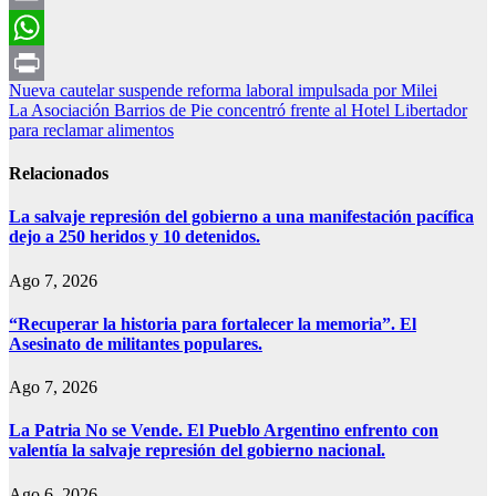
Email
WhatsApp
Navegación
Nueva cautelar suspende reforma laboral impulsada por Milei
Print
La Asociación Barrios de Pie concentró frente al Hotel Libertador
de
para reclamar alimentos
entradas
Relacionados
La salvaje represión del gobierno a una manifestación pacífica
dejo a 250 heridos y 10 detenidos.
Ago 7, 2026
“Recuperar la historia para fortalecer la memoria”. El
Asesinato de militantes populares.
Ago 7, 2026
La Patria No se Vende. El Pueblo Argentino enfrento con
valentía la salvaje represión del gobierno nacional.
Ago 6, 2026