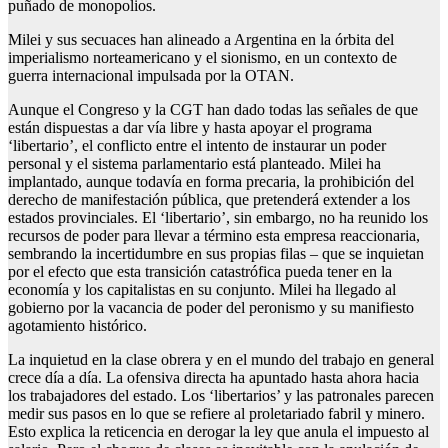
puñado de monopolios.
Milei y sus secuaces han alineado a Argentina en la órbita del
imperialismo norteamericano y el sionismo, en un contexto de
guerra internacional impulsada por la OTAN.
Aunque el Congreso y la CGT han dado todas las señales de que
están dispuestas a dar vía libre y hasta apoyar el programa
‘libertario’, el conflicto entre el intento de instaurar un poder
personal y el sistema parlamentario está planteado. Milei ha
implantado, aunque todavía en forma precaria, la prohibición del
derecho de manifestación pública, que pretenderá extender a los
estados provinciales. El ‘libertario’, sin embargo, no ha reunido los
recursos de poder para llevar a término esta empresa reaccionaria,
sembrando la incertidumbre en sus propias filas – que se inquietan
por el efecto que esta transición catastrófica pueda tener en la
economía y los capitalistas en su conjunto. Milei ha llegado al
gobierno por la vacancia de poder del peronismo y su manifiesto
agotamiento histórico.
La inquietud en la clase obrera y en el mundo del trabajo en general
crece día a día. La ofensiva directa ha apuntado hasta ahora hacia
los trabajadores del estado. Los ‘libertarios’ y las patronales parecen
medir sus pasos en lo que se refiere al proletariado fabril y minero.
Esto explica la reticencia en derogar la ley que anula el impuesto al