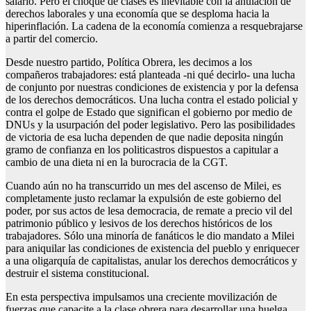
salario. Pero el choque de clases es inevitable con la anulación de
derechos laborales y una economía que se desploma hacia la
hiperinflación. La cadena de la economía comienza a resquebrajarse
a partir del comercio.
Desde nuestro partido, Política Obrera, les decimos a los
compañeros trabajadores: está planteada -ni qué decirlo- una lucha
de conjunto por nuestras condiciones de existencia y por la defensa
de los derechos democráticos. Una lucha contra el estado policial y
contra el golpe de Estado que significan el gobierno por medio de
DNUs y la usurpación del poder legislativo. Pero las posibilidades
de victoria de esa lucha dependen de que nadie deposita ningún
gramo de confianza en los politicastros dispuestos a capitular a
cambio de una dieta ni en la burocracia de la CGT.
Cuando aún no ha transcurrido un mes del ascenso de Milei, es
completamente justo reclamar la expulsión de este gobierno del
poder, por sus actos de lesa democracia, de remate a precio vil del
patrimonio público y lesivos de los derechos históricos de los
trabajadores. Sólo una minoría de fanáticos le dio mandato a Milei
para aniquilar las condiciones de existencia del pueblo y enriquecer
a una oligarquía de capitalistas, anular los derechos democráticos y
destruir el sistema constitucional.
En esta perspectiva impulsamos una creciente movilización de
fuerzas que capacite a la clase obrera para desarrollar una huelga